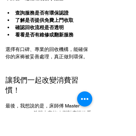
查詢服務是否有環保認證
了解是否提供免費上門收取
確認回收流程是否透明
看看是否有維修或翻新服務
選擇有口碑、專業的回收機構，能確保
你的床褥被妥善處理，真正做到環保。
讓我們一起改變消費習
慣！
最後，我想說的是，床師傅 Master 
Mattress HK 希望大家能改變對床褥的看
法。不是用壞了就丟，而是先考慮維修
或回收。這樣不僅減少環境負擔，還能
幫助有需要的人獲得實惠的床褥。