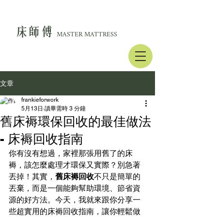
床師傅
MASTER MATTRESS
文章
frankieforwork
5月13日
讀畢需時 3 分鐘
舊床褥環保回收的最佳做法
- 床褥回收指南
你有沒有想過，家裡那張用舊了的床
褥，該怎麼處理才環保又實際？別急著
丟掉！其實，
舊床褥回收
不只是簡單的
丟棄，而是一個能夠幫助環境、節省資
源的好方法。今天，我就來跟你分享一
些超實用的床褥回收指南，讓你輕鬆做