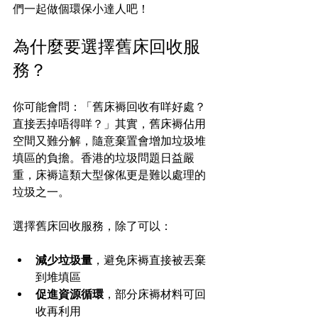
們一起做個環保小達人吧！
為什麼要選擇舊床回收服
務？
你可能會問：「舊床褥回收有咩好處？
直接丟掉唔得咩？」其實，舊床褥佔用
空間又難分解，隨意棄置會增加垃圾堆
填區的負擔。香港的垃圾問題日益嚴
重，床褥這類大型傢俬更是難以處理的
垃圾之一。
選擇舊床回收服務，除了可以：
減少垃圾量
，避免床褥直接被丟棄
到堆填區
促進資源循環
，部分床褥材料可回
收再利用