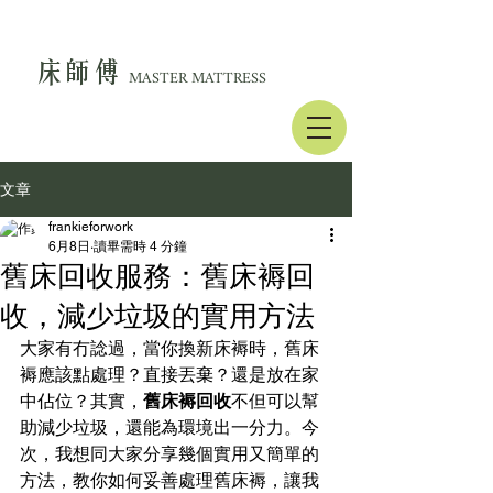
床師傅
MASTER MATTRESS
文章
frankieforwork
6月8日
讀畢需時 4 分鐘
舊床回收服務：舊床褥回
收，減少垃圾的實用方法
大家有冇諗過，當你換新床褥時，舊床
褥應該點處理？直接丟棄？還是放在家
中佔位？其實，
舊床褥回收
不但可以幫
助減少垃圾，還能為環境出一分力。今
次，我想同大家分享幾個實用又簡單的
方法，教你如何妥善處理舊床褥，讓我