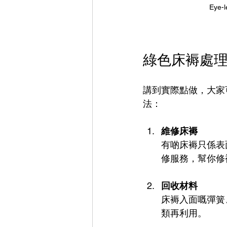
Eye-l
綠色床褥處
講到實際點做，大家
法：
維修床褥
有啲床褥只係表
修服務，幫你修
回收材料
床褥入面嘅彈簧
類再利用。