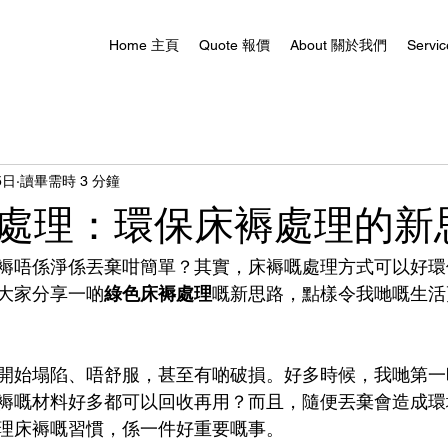
Home 主頁
Quote 報價
About 關於我們
Servi
5日
讀畢需時 3 分鐘
處理：環保床褥處理的新
褥唔係淨係丟棄咁簡單？其實，床褥嘅處理方式可以好環
大家分享一啲
綠色床褥處理
嘅新思路，點樣令我哋嘅生活
開始塌陷、唔舒服，甚至有啲破損。好多時候，我哋第一
褥嘅材料好多都可以回收再用？而且，隨便丟棄會造成環
理床褥嘅習慣，係一件好重要嘅事。