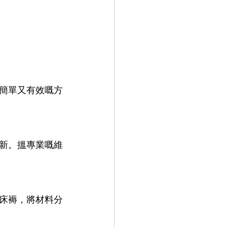
簡單又有效嘅方
新。搵專業嘅維
床褥，將材料分