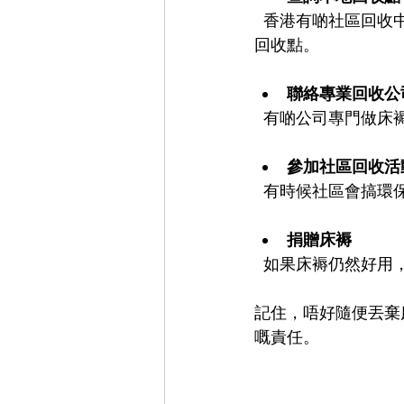
  香港有啲社區回收中心或者環保機構會定期收集舊床褥。你可以上網或者打電話查詢附近嘅
回收點。
聯絡專業回收公
  有啲公司專門做
參加社區回收活
  有時候社區會搞
捐贈床褥
  如果床褥仍然好
記住，唔好隨便丟棄
嘅責任。