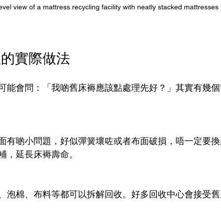
evel view of a mattress recycling facility with neatly stacked mattresses
理的實際做法
可能會問：「我啲舊床褥應該點處理先好？」其實有幾個
面有啲小問題，好似彈簧壞咗或者布面破損，唔一定要換
補，延長床褥壽命。
、泡棉、布料等都可以拆解回收。好多回收中心會接受舊