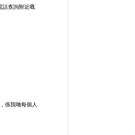
。
，係我哋每個人