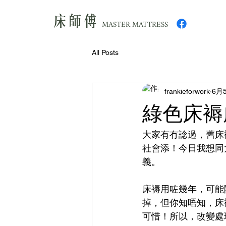
床師傅
MASTER MATTRESS
All Posts
frankieforwork
6月
綠色床褥
大家有冇諗過，舊床
社會添！今日我想同
義。
床褥用咗幾年，可能
掉，但你知唔知，床
可惜！所以，改變處