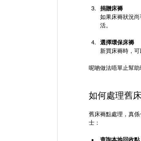
捐贈床褥
如果床褥狀況尚
活。
選擇環保床褥
新買床褥時，可
呢啲做法唔單止幫助
如何處理舊
舊床褥點處理，真係
士：
查詢本地回收點