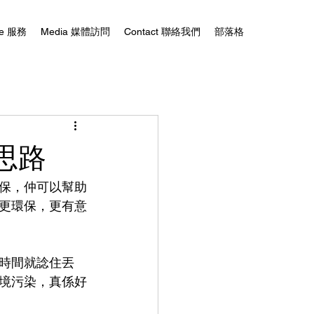
ce 服務
Media 媒體訪問
Contact 聯絡我們
部落格
思路
保，仲可以幫助
更環保，更有意
時間就諗住丟
境污染，真係好