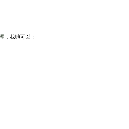
理
，我哋可以：